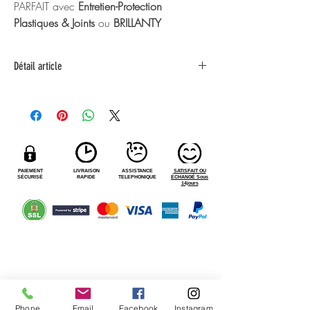
PARFAIT avec
Entretien-Protection
Plastiques & Joints
ou
BRILLANTY
Détail article
PUMKY peut contenir jusqu'à 100 ml de
produit.
PAIEMENT
LIVRAISON
ASSISTANCE
SATISFAIT OU
SÉCURISÉ
RAPIDE
TELEPHONIQUE
ÉCHANGÉ Sous
14jours
NEWSLETTER
Restez informé, Offres Privilèges..
Phone
Email
Facebook
Instagram