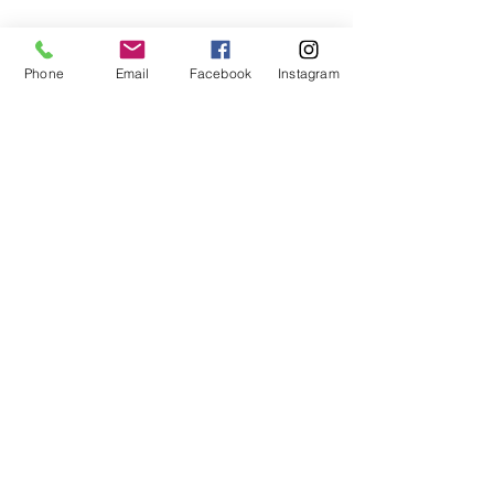
NEWSLETTER
Restez informé, Offres Privilèges..
Phone
Email
Facebook
Instagram
OK
INFORMATIONS
Nous contacter
Qui sommes-nous ?
Mention légales
CGV
RE'BELLE CONCEPT EST INCONTOURNABLE DANS LA
DISTRIBUTION DE PRODUITS D’ENTRETIEN AUTOMOBILE
(DETAILING) ET DANS LES PRESTATIONS PROPOSEES DANS LA
REGION OCCITANIE.
Nous avons la solution pour n’importe quelle demande