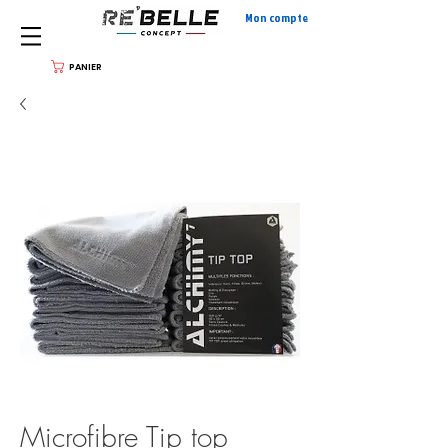
Mon compte
PANIER
Microfibre Tip top